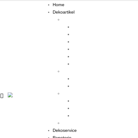
Home
Dekoartikel
Tisch
Accessoires
Kartenhalter
Kerzenständer
Platzsets
Stoffe
Vasen
Trauung
Accessoires
Vasen
Accessoires
Beleuchtung
Vasen
Welcome
Candy & Drinks
Dekoservice
Papeterie