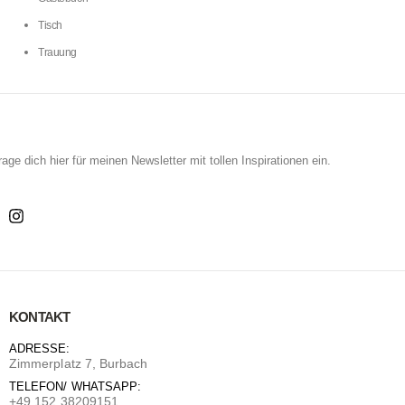
Tisch
Trauung
NEWSLETTER
rage dich hier für meinen Newsletter mit tollen Inspirationen ein.
KONTAKT
ADRESSE:
Zimmerplatz 7, Burbach
TELEFON/ WHATSAPP:
+49 152 38209151