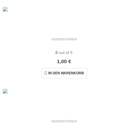
KERZENSTÄNDER
Kerzenhalter Set glas
0
out of 5
1,00
€
IN DEN WARENKORB
KERZENSTÄNDER
Kerzenständer anthrazit