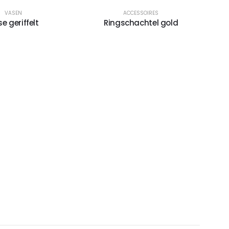
VASEN
ACCESSOIRES
e geriffelt
Ringschachtel gold
R