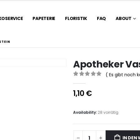
KOSERVICE
PAPETERIE
FLORISTIK
FAQ
ABOUT
STEIN
Apotheker Va
( Es gibt noch 
0
out of 5
1,10
€
Availability:
28 vorrätig
IN DEN