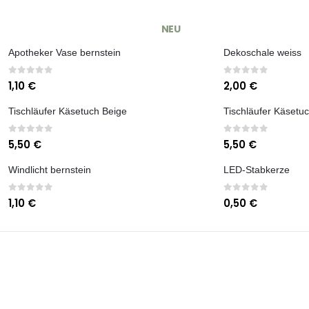
NEU
Apotheker Vase bernstein
Dekoschale weiss
0
out of 5
0
out of 5
1,10
€
2,00
€
Tischläufer Käsetuch Beige
Tischläufer Käsetuc
0
out of 5
0
out of 5
5,50
€
5,50
€
Windlicht bernstein
LED-Stabkerze
0
out of 5
0
out of 5
1,10
€
0,50
€