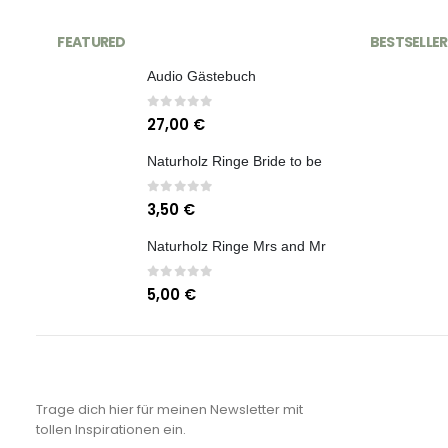
FEATURED
BESTSELLER
Audio Gästebuch
0
out of 5
27,00
€
Naturholz Ringe Bride to be
0
out of 5
3,50
€
Naturholz Ringe Mrs and Mr
0
out of 5
5,00
€
NEWSLETTER
Trage dich hier für meinen Newsletter mit
tollen Inspirationen ein.