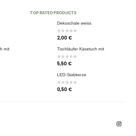
TOP RATED PRODUCTS
Dekoschale weiss
0
out of 5
2,00
€
h mit
Tischläufer Käsetuch mit
0
out of 5
5,50
€
LED-Stabkerze
0
out of 5
0,50
€