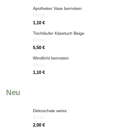
Apotheker Vase bernstein
0
out of 5
1,10
€
Tischläufer Käsetuch Beige
0
out of 5
5,50
€
Windlicht bernstein
0
out of 5
1,10
€
Neu
Dekoschale weiss
0
out of 5
2,00
€