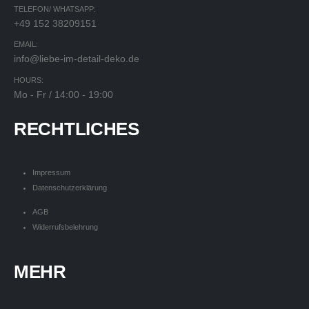
TELEFON/ WHATSAPP:
+49 152 38209151
EMAIL:
info@liebe-im-detail-deko.de
HOURS:
Mo - Fr / 14:00 - 19:00
RECHTLICHES
Impressum
Datenschutzerklärung
AGB
Widerrufsbelehrung
MEHR