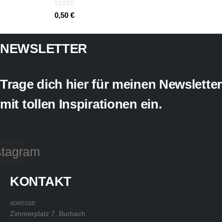
0
out of 5
0,50
€
NEWSLETTER
Trage dich hier für meinen Newsletter
mit tollen Inspirationen ein.
stagram
KONTAKT
ADRESSE:
Zimmerplatz 7, Burbach