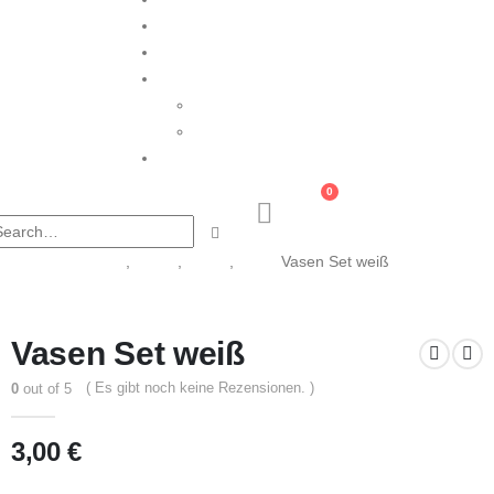
Floristik
FAQ
About
About Me
Kooperationspartner
Blog
0
Search
Home
Shop
Tisch
,
Vasen
,
Vasen
,
Vasen
Vasen Set weiß
Vasen Set weiß
( Es gibt noch keine Rezensionen. )
0
out of 5
3,00
€