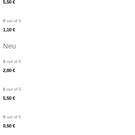
5,50
€
Windlicht bernstein
0
out of 5
1,10
€
Neu
Dekoschale weiss
0
out of 5
2,00
€
Tischläufer Käsetuch mit
0
out of 5
5,50
€
LED-Stabkerze
0
out of 5
0,50
€