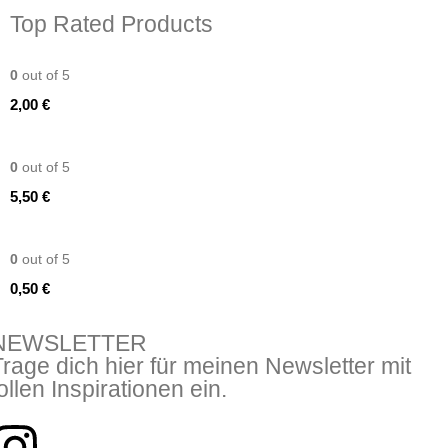
Top Rated Products
Dekoschale weiss
0
out of 5
2,00
€
Tischläufer Käsetuch mit
0
out of 5
5,50
€
LED-Stabkerze
0
out of 5
0,50
€
NEWSLETTER
Trage dich hier für meinen Newsletter mit
ollen Inspirationen ein.